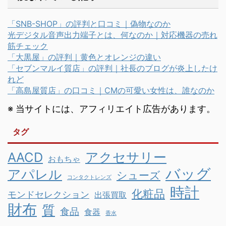
「SNB-SHOP」の評判と口コミ｜偽物なのか
光デジタル音声出力端子とは、何なのか｜対応機器の売れ
筋チェック
「大黒屋」の評判｜黄色とオレンジの違い
「セブンマルイ質店」の評判｜社長のブログが炎上したけ
れど
「高島屋質店」の口コミ｜CMの可愛い女性は、誰なのか
※ 当サイトには、アフィリエイト広告があります。
タグ
AACD
アクセサリー
おもちゃ
バッグ
アパレル
シューズ
コンタクトレンズ
時計
化粧品
モンドセレクション
出張買取
財布
質
食品
食器
香水