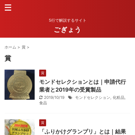
5行で解説するサイト
ごぎょう
ホーム
>
賞
>
賞
賞
モンドセレクションとは｜申請代行
業者と2019年の受賞製品
2019/10/19
モンドセレクション
,
化粧品
,
食品
賞
「ふりかけグランプリ」とは｜結果