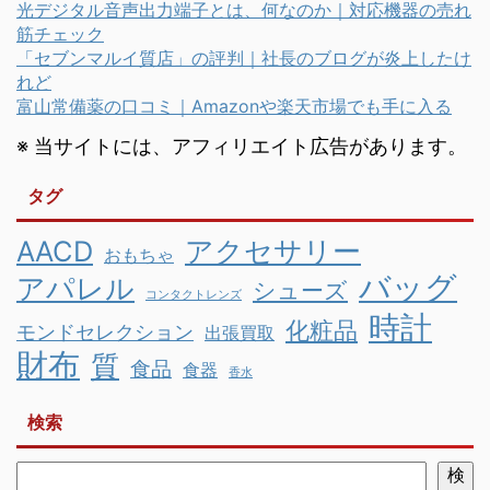
光デジタル音声出力端子とは、何なのか｜対応機器の売れ
筋チェック
「セブンマルイ質店」の評判｜社長のブログが炎上したけ
れど
富山常備薬の口コミ｜Amazonや楽天市場でも手に入る
※ 当サイトには、アフィリエイト広告があります。
タグ
AACD
アクセサリー
おもちゃ
バッグ
アパレル
シューズ
コンタクトレンズ
時計
化粧品
モンドセレクション
出張買取
財布
質
食品
食器
香水
検索
検