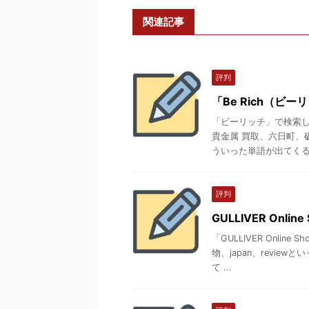
関連記事
評判
「Be Rich（ビ
「ビーリッチ」で検索
貴金属 買取、六日町、
ういった単語が出てくるの
評判
GULLIVER Onli
「GULLIVER Onli
物、japan、revi
て ...