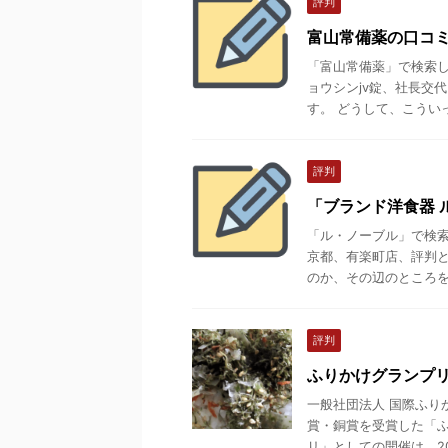
評判
富山常備薬の口コミ
「富山常備薬」で検索し
ョウシンjv錠、社長交
す。 どうして、こういっ
評判
「ブランド洋食器 
「ル・ノーブル」で検
京都、有楽町店、評判と
のか、その辺のところを調
評判
ふりかけグランプ
一般社団法人 国際ふり
賞・銅賞を受賞した「ふ
リ」としての開催は、2014