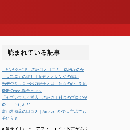
読まれている記事
「SNB-SHOP」の評判と口コミ｜偽物なのか
「大黒屋」の評判｜黄色とオレンジの違い
光デジタル音声出力端子とは、何なのか｜対応
機器の売れ筋チェック
「セブンマルイ質店」の評判｜社長のブログが
炎上したけれど
富山常備薬の口コミ｜Amazonや楽天市場でも
手に入る
※ 当サイトには、アフィリエイト広告があり