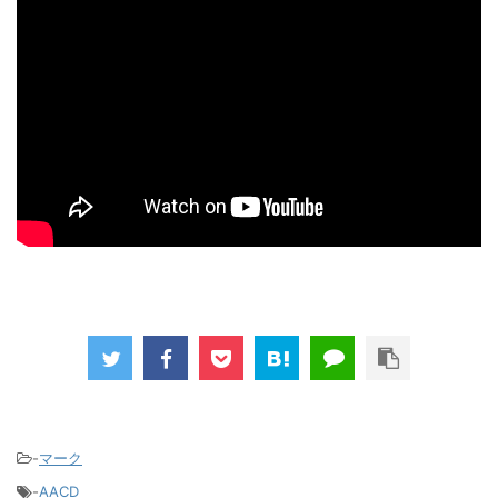
-
マーク
-
AACD