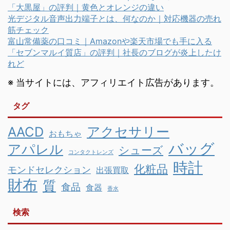
「大黒屋」の評判｜黄色とオレンジの違い
光デジタル音声出力端子とは、何なのか｜対応機器の売れ
筋チェック
富山常備薬の口コミ｜Amazonや楽天市場でも手に入る
「セブンマルイ質店」の評判｜社長のブログが炎上したけ
れど
※ 当サイトには、アフィリエイト広告があります。
タグ
AACD
アクセサリー
おもちゃ
バッグ
アパレル
シューズ
コンタクトレンズ
時計
化粧品
モンドセレクション
出張買取
財布
質
食品
食器
香水
検索