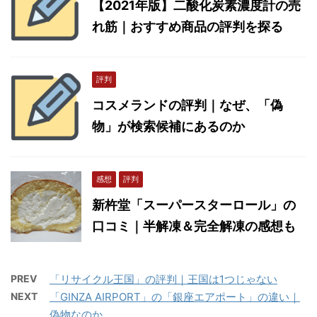
【2021年版】二酸化炭素濃度計の売
れ筋｜おすすめ商品の評判を探る
評判
コスメランドの評判｜なぜ、「偽
物」が検索候補にあるのか
感想
評判
新杵堂「スーパースターロール」の
口コミ｜半解凍＆完全解凍の感想も
PREV
「リサイクル王国」の評判｜王国は1つじゃない
NEXT
「GINZA AIRPORT」の「銀座エアポート」の違い｜
偽物なのか