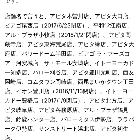
です。
店舗名で言うと、アピタ木曽川店、アピタ大口店、
ピアゴ尾西店（2017/6/25閉店）、平和堂江南店、
アル・プラザ小牧店（2018/1/21閉店）、アピタ高
蔵寺店、アピタ東海荒尾店、アピタ緑店、アピタ大
府店、パワードーム半田店、ピアゴ ラ・フーズコ
ア三河安城店、ザ・モール安城店、イトーヨーカド
ー知多店、バロー刈谷店、アピタ豊田元町店、西友
岡崎店、コムタウン岡崎店、西尾まいかタウン丁田
店、イオン豊川店（2016/11/13閉店）、イトーヨー
カドー豊橋店（2017/1/9閉店）、アピタ北方店、ア
ピタ岐阜店、アピタ各務原店、アル・プラザ鶴見
店、鈴鹿ハンター店、バローミタス伊勢店、ララパ
ーク伊勢店、サンストリート浜北店、アピタ初生
店。