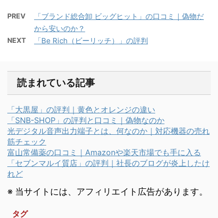
PREV
「ブランド総合卸 ビッグヒット」の口コミ｜偽物だ
から安いのか？
NEXT
「Be Rich（ビーリッチ）」の評判
読まれている記事
「大黒屋」の評判｜黄色とオレンジの違い
「SNB-SHOP」の評判と口コミ｜偽物なのか
光デジタル音声出力端子とは、何なのか｜対応機器の売れ
筋チェック
富山常備薬の口コミ｜Amazonや楽天市場でも手に入る
「セブンマルイ質店」の評判｜社長のブログが炎上したけ
れど
※ 当サイトには、アフィリエイト広告があります。
タグ