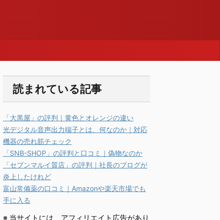
読まれている記事
「大黒屋」の評判｜黄色とオレンジの違い
光デジタル音声出力端子とは、何なのか｜対応
機器の売れ筋チェック
「SNB-SHOP」の評判と口コミ｜偽物なのか
「セブンマルイ質店」の評判｜社長のブログが
炎上したけれど
富山常備薬の口コミ｜Amazonや楽天市場でも
手に入る
※ 当サイトには、アフィリエイト広告があり