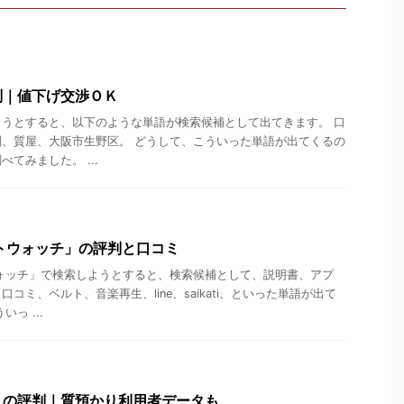
判｜値下げ交渉ＯＫ
うとすると、以下のような単語が検索候補として出てきます。 口
、質屋、大阪市生野区。 どうして、こういった単語が出てくるの
てみました。 ...
トウォッチ」の評判と口コミ
ォッチ」で検索しようとすると、検索候補として、説明書、アプ
コミ、ベルト、音楽再生、line、saikati、といった単語が出て
っ ...
」の評判｜質預かり利用者データも