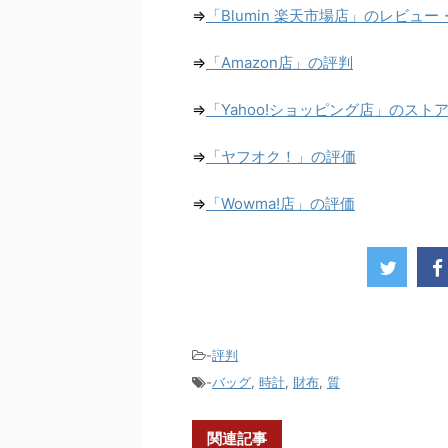
⇒
「Blumin 楽天市場店」のレビュ
⇒
「Amazon店」の評判
⇒
「Yahoo!ショッピング店」のスト
⇒
「ヤフオク！」の評価
⇒
「Wowma!店」の評価
-
評判
-
バッグ
,
時計
,
財布
,
質
関連記事