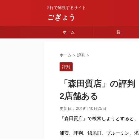
5行で解説するサイト
ごぎょう
ホーム
賞
ホーム
>
評判
>
評判
「森田質店」の評判
2店舗ある
更新日：
2019年10月25日
「森田質店」で検索しようとすると、
浦安、評判、錦糸町、ブルーミン、求