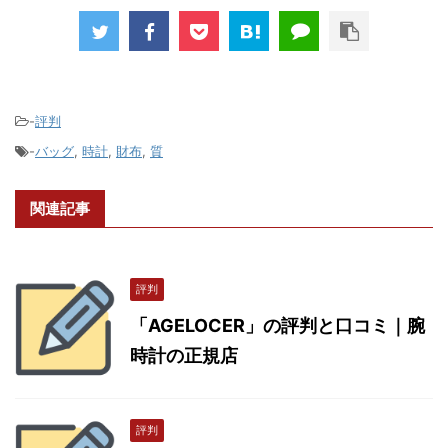
-
評判
-
バッグ
,
時計
,
財布
,
質
関連記事
評判
「AGELOCER」の評判と口コミ｜腕
時計の正規店
評判