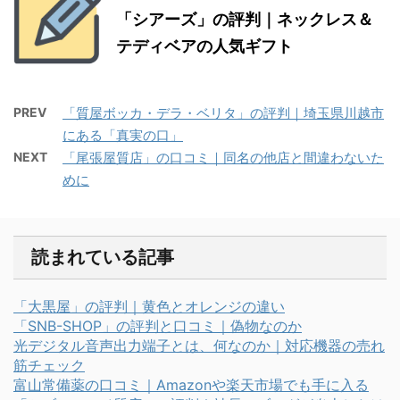
「シアーズ」の評判｜ネックレス＆
テディベアの人気ギフト
PREV
「質屋ボッカ・デラ・ベリタ」の評判｜埼玉県川越市
にある「真実の口」
NEXT
「尾張屋質店」の口コミ｜同名の他店と間違わないた
めに
読まれている記事
「大黒屋」の評判｜黄色とオレンジの違い
「SNB-SHOP」の評判と口コミ｜偽物なのか
光デジタル音声出力端子とは、何なのか｜対応機器の売れ
筋チェック
富山常備薬の口コミ｜Amazonや楽天市場でも手に入る